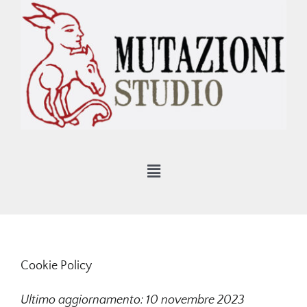
Salta
al
contenuto
Toggle
Navigation
Mutazioni Studio –
Home
Mutazioni
Cookie Policy
Arte–
Art
Mostre –
Exhibitions
Ultimo aggiornamento: 10 novembre 2023