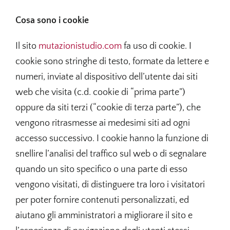
Spettacolo – Entertainment
Cosa sono i cookie
Scienze –
Science
Il sito
mutazionistudio.com
fa uso di cookie. I
cookie sono stringhe di testo, formate da lettere e
Corsi –
Courses
numeri, inviate al dispositivo dell’utente dai siti
Video –
Videos
web che visita (c.d. cookie di “prima parte”)
oppure da siti terzi (“cookie di terza parte”), che
Contatti –
Contact
vengono ritrasmesse ai medesimi siti ad ogni
accesso successivo. I cookie hanno la funzione di
snellire l’analisi del traffico sul web o di segnalare
quando un sito specifico o una parte di esso
vengono visitati, di distinguere tra loro i visitatori
per poter fornire contenuti personalizzati, ed
aiutano gli amministratori a migliorare il sito e